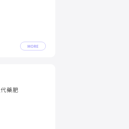
MORE
取代藥肥
植成本，也強壯根系
的微生物，如今已經
手！