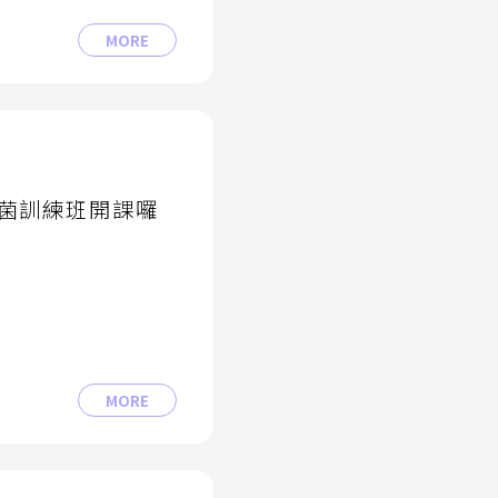
MORE
菌訓練班開課囉
用農藥化肥，台灣糖
防治所舉辦「光合菌訓
加。
MORE