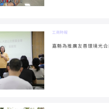
工商時報
2019/10/02
嘉縣為推廣友善環境光合
為推動生態永續安全農業及減
業協會2日在嘉義縣家畜疾病
練班」，餘百名農漁畜業者參