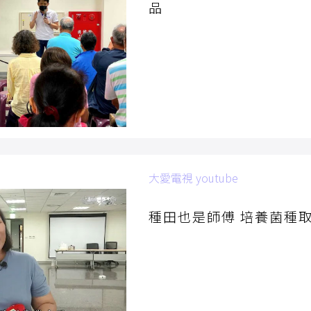
品
大愛電視 youtube
2021/01/23
種田也是師傅 培養菌種
微生物加強土壤肥力，壓低種
降低疫病風險，這肉眼看不見
成了農夫守護土地，最大的幫