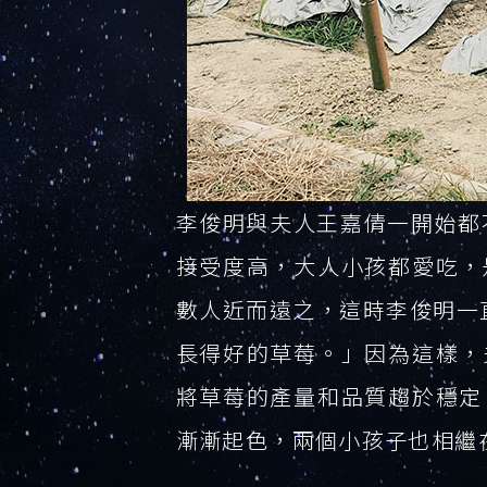
李俊明與夫人王嘉倩一開始都
接受度高，大人小孩都愛吃，
數人近而遠之，這時李俊明一
長得好的草莓。」因為這樣，
將草莓的產量和品質趨於穩定
漸漸起色，兩個小孩子也相繼