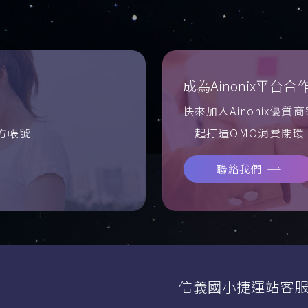
成為Ainonix平台合
快來加入Ainonix優質
官方帳號
一起打造OMO消費閉環
聯絡我們
信義國小捷運站客