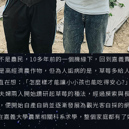
不是農民，10多年前的一個機緣下，回到嘉義
是高經濟農作物，但為人詬病的是，草莓多給
直在想：「怎麼樣才能讓小小孩也能吃得安心?
夫婦兩人開始鑽研起草莓的種法，經過摸索與
，便開始自產自銷並逐漸發展為觀光客自採的
在嘉義大學農業相關科系求學，整個家庭都有了