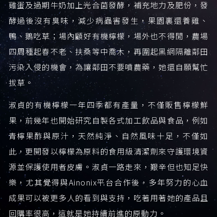
雞蛋及過期牛奶加上光合菌發酵，補充地力及肥份，發
酵過後沒有臭味，減少病蟲害發生，果園裏還養雞、
鴨、鵝吃草；場內顧好有機檸檬，場外也不得閒，農場
四周種起春不老、扶桑等中喬木，再圍起黑網隔離鄰田
污染入侵的機會，為讓鄰田不要噴農藥，她還自願幫忙
拔草。
淑貞的有機檸檬一年四季都有產量，不僅販售檸檬鮮
果，前幾年也開始研究自製各式加工飲品與食品，例如
青檸果酢與原汁，天然純淨、自然風味十足，不僅如
此，更開發以檸檬為原料的食用級清潔劑來守護環境資
源並保護使用者皮膚。淑貞一路走來，艱辛但也知足快
樂，尤其覺得與Ainonix平台合作後，多年努力的心血
成果可以被更多人的看到與支持，吃著用著她的產品且
回購率很高，這就是她持續前進的原動力。