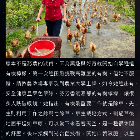
原本不是務農的淑貞，因為興趣與好奇就開始自學種植
有機檸檬，第一次種田雖挑戰高難度的有機，但她不服
輸，請教農改場專家及到農業大學上課，如今她種出有
安全健康且果色翠綠、芬芳香氣濃郁的有機檸檬，讓很
多人跌破眼鏡。她指出，有機最重要工作就是除草，先
生則利用工作之餘幫忙除草，草生栽培方式，割過草後
地面平坦如草原，可以躺下來看著天空，是一種很休閒
的舒壓。後來接觸到光合菌技術，開始自製液肥，以生