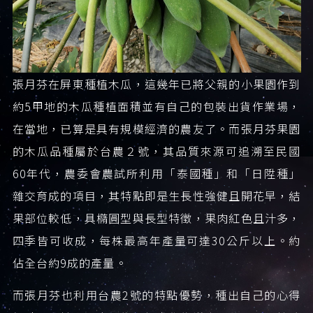
張月芬在屏東種植木瓜，這幾年已將父親的小果園作到
約5甲地的木瓜種植面積並有自己的包裝出貨作業場，
在當地，已算是具有規模經濟的農友了。而張月芬果園
的木瓜品種屬於台農２號，其品質來源可追溯至民國
60年代，農委會農試所利用「泰國種」和「日陞種」
雜交育成的項目，其特點即是生長性強健且開花早，結
果部位較低，具橢圓型與長型特徵，果肉紅色且汁多，
四季皆可收成，每株最高年產量可達30公斤以上。約
佔全台約9成的產量。
而張月芬也利用台農2號的特點優勢，種出自己的心得