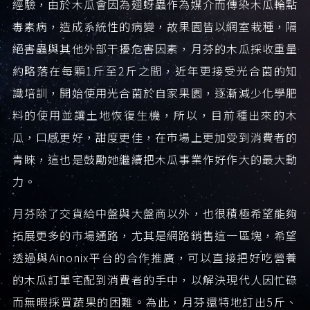
經驗，由於木瓜會因為翅蚜蟲作為媒介而傳染木瓜輪點
毒素病，造成系統性的病變，故果園皆以網室栽種，隔
絕害蟲與其他外部干擾危害因素，月芬的木瓜採收重量
約略落在每顆1斤至2斤之間，近年更接受光合菌的知
識培訓，開始使用光合菌於自家果園，逐漸減少化學肥
料的使用並讓土地恢復生機，所以，目前種出來的木
瓜，口感更好，甜度更佳，在市場上更加受到消費者的
青睞，這也是鼓勵她繼續把木瓜事業作好作大的最大動
力。
月芬除了交貨給中盤與大盤商以外，也很積極希望能夠
拓展更多的市場通路，尤其是網路銷售這一區塊，希望
透過與Ainonix平台的合作推廣，可以直接把好吃營養
的木瓜訂單宅配到消費者的手中，以解決現代人因忙碌
而無暇採買蔬果的困難。為此，月芬還特地訂出5斤、