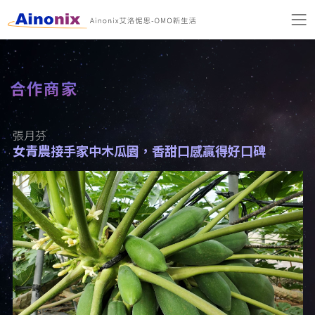
合作商家
張月芬
女青農接手家中木瓜園，香甜口感贏得好口碑